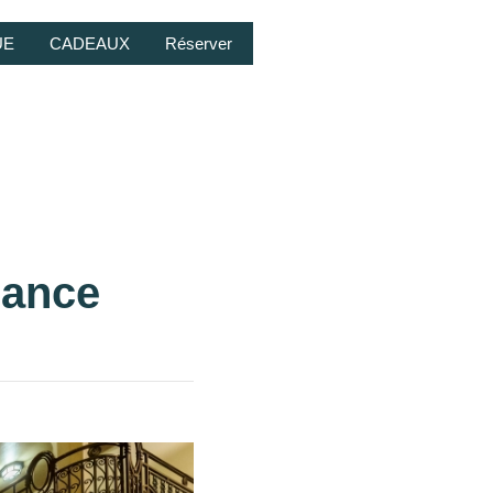
UE
CADEAUX
Réserver
rance