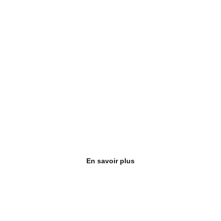
Balade à vélo
Une aventure nature dans les grands espaces des
En savoir plus