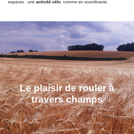
espaces : une
activité vélo
, comme en scandinavie.
Le plaisir de rouler à
travers champs