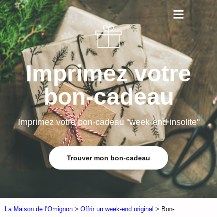
Imprimez votre
bon-cadeau
Imprimez votre bon-cadeau "week-end insolite"
Trouver mon bon-cadeau
La Maison de l’Omignon
>
Offrir un week-end original
> Bon-