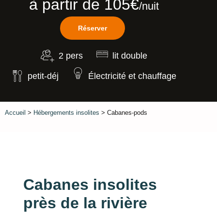
à partir de 105€
/nuit
Réserver
2 pers
lit double
petit-déj
Électricité et chauffage
Accueil
>
Hébergements insolites
> Cabanes-pods
Cabanes insolites
près de la rivière