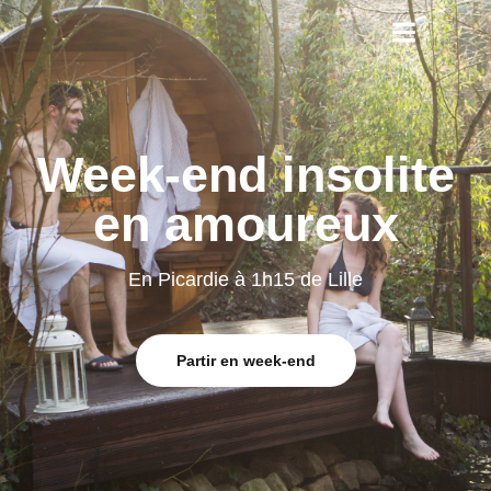
Week-end insolite
en amoureux
Partir en week-end