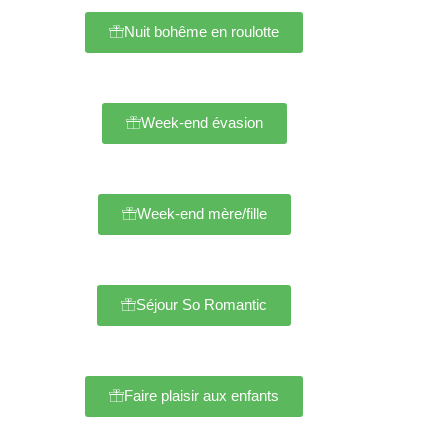
Nuit bohême en roulotte
Week-end évasion
Week-end mère/fille
Séjour So Romantic
Faire plaisir aux enfants