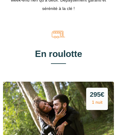
week-end rien qu'à deux. Dépaysement garanti et
sérénité à la clé !
En roulotte
295€
1 nuit