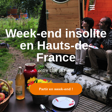
Week-end insolite
en Hauts-de-
France
entre Lille et Paris
Partir en week-end !