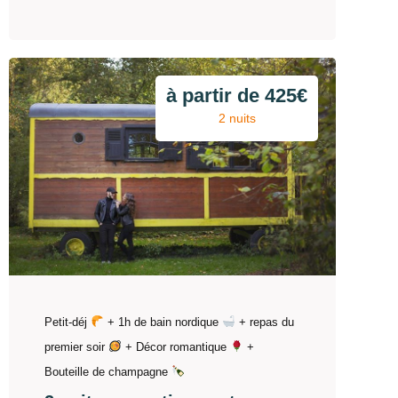
à partir de 425€
2 nuits
Petit-déj
+ 1h de bain nordique
+ repas du
premier soir
+ Décor romantique
+
Bouteille de champagne