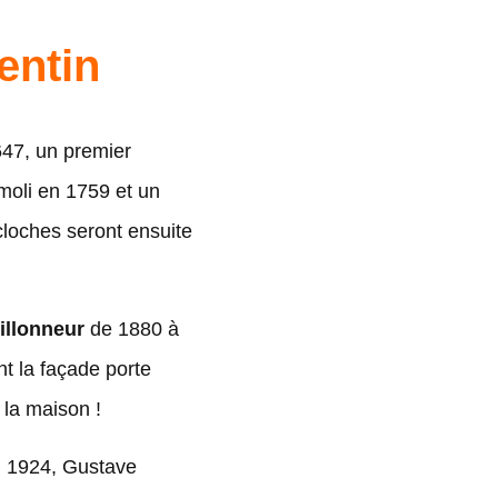
entin
47, un premier
moli en 1759 et un
cloches seront ensuite
illonneur
de 1880 à
nt la façade porte
 la maison !
n 1924, Gustave