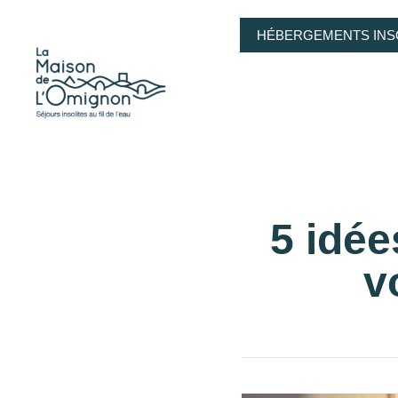
HÉBERGEMENTS INS
5 idée
v