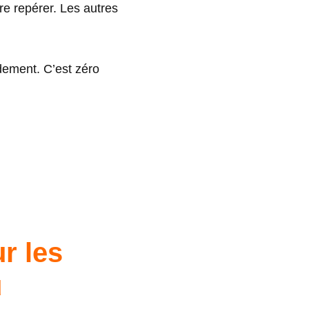
re repérer. Les autres
idement. C’est zéro
r les
u