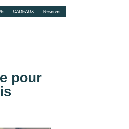
UE
CADEAUX
Réserver
ce pour
is