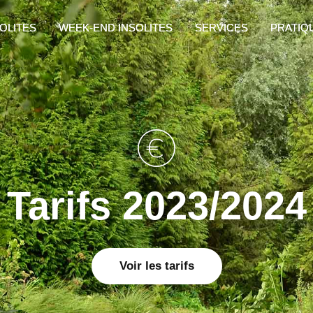
OLITES
OLITES
WEEK-END INSOLITES
WEEK-END INSOLITES
SERVICES
SERVICES
PRATIQ
PRATIQ
Tarifs 2023/2024
Voir les tarifs