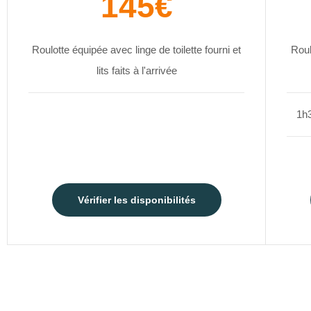
145€
Roulotte équipée avec linge de toilette fourni et
Roul
lits faits à l'arrivée
1h3
Vérifier les disponibilités