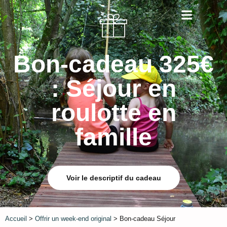
Bon-cadeau 325€
: Séjour en
roulotte en
famille
Voir le descriptif du cadeau
Accueil
>
Offrir un week-end original
> Bon-cadeau Séjour